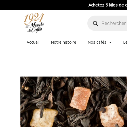
Aller
Achetez 5 kilos de c
au
Recherche
contenu
de
produits
Accueil
Notre histoire
Nos cafés
Le