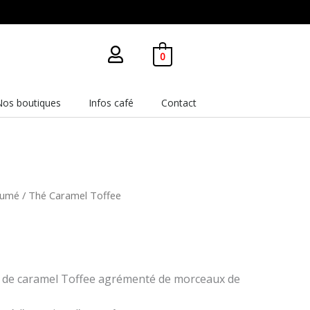
0
Nos boutiques
Infos café
Contact
fumé
/ Thé Caramel Toffee
s de caramel Toffee agrémenté de morceaux de