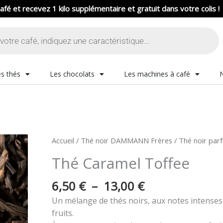
afé et recevez 1 kilo supplémentaire et gratuit dans votre colis !
s thés
Les chocolats
Les machines à café
Plage
quantité
Accueil
/
Thé noir DAMMANN Frères
/
Thé noir par
de
de
Thé Caramel Toffee
prix :
Thé
6,50 €
Caramel
6,50
€
–
13,00
€
à
Toffee
13,00 €
Un mélange de thés noirs, aux notes intense
fruits.