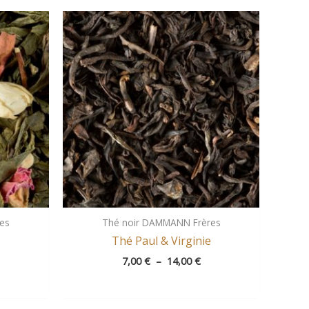
age
Plage
e
de
ix :
prix :
50 €
7,00 €
à
,00 €
14,00 €
es
Thé noir DAMMANN Frères
Thé Paul & Virginie
7,00
€
–
14,00
€