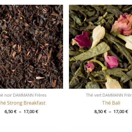
Plage
Pl
de
d
prix :
pr
6,50 €
8,
à
à
17,00 €
17
hé noir DAMMANN Frères
Thé vert DAMMANN Frèr
hé Strong Breakfast
Thé Bali
6,50
€
–
17,00
€
8,50
€
–
17,00
€