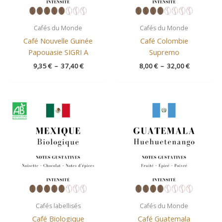
Cafés du Monde
Cafés du Monde
Café Nouvelle Guinée
Café Colombie
Papouasie SIGRI A
Supremo
9,35
€
–
37,40
€
8,00
€
–
32,00
€
Plage
Plage
de
de
prix :
prix :
8,50 €
7,40 €
à
à
34,00 €
29,60 €
Cafés labellisés
Cafés du Monde
Café Biologique
Café Guatemala