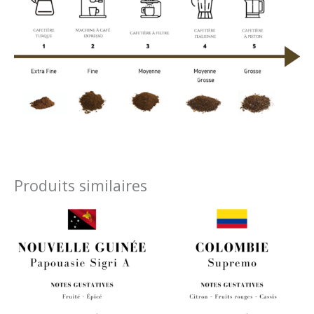
Produits similaires
Plage
Plage
de
de
prix :
prix :
9,35 €
8,00 €
à
à
37,40 €
32,00 €