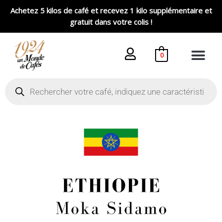
Aller
Achetez 5 kilos de café et recevez 1 kilo supplémentaire et
au
gratuit dans votre colis !
contenu
0
Recherche
de
produits
Plage
quantité
de
de
prix :
Café
8,80 €
Ethiopie
à
Moka
35,20 €
Sidamo