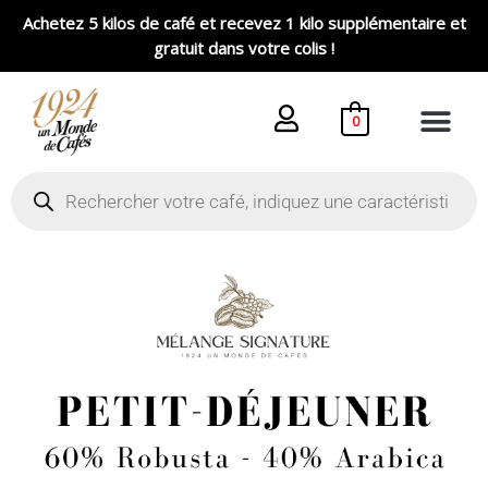
Aller
Achetez 5 kilos de café et recevez 1 kilo supplémentaire et
au
gratuit dans votre colis !
contenu
0
Recherche
de
produits
Plage
quantité
de
de
prix :
Mélange
6,00 €
Petit-
à
Déjeuner
24,00 €