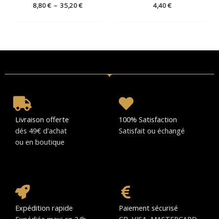
8,80
€
–
35,20
€
4,40
€
Livraison offerte
100% Satisfaction
dés 49€ d'achat
Satisfait ou échangé
ou en boutique
Expédition rapide
Paiement sécurisé
Expédiée maxi en 24h
CB, VISA, MASTERCARD