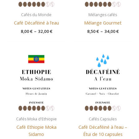
Cafés du Monde
Mélanges cafés
Café Décaféiné à l’eau
Mélange Gourmet
8,00
€
–
32,00
€
8,50
€
–
34,00
€
Plage
de
prix :
8,80 €
à
35,20 €
Cafés Moka d'Ethiopie
Cafés Capsules
Café Ethiopie Moka
Café Décaféiné à l’eau –
Sidamo
Étui de 10 capsules