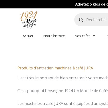
Aller
Achetez 5 kilos de c
au
Recherche
contenu
de
produits
Accueil
Notre histoire
Nos cafés
Le
Produits d’entretien machines à café JURA
Il est très important de bien entretenir votre mach
C’est pourquoi l’enseigne 1924 Un Monde de Cafés 
Les machines à café JURA sont équipées d’un système