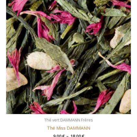
prix :
9,00 €
à
18,00 €
Thé vert DAMMANN Frères
Thé Miss DAMMANN
9,00
€
–
18,00
€