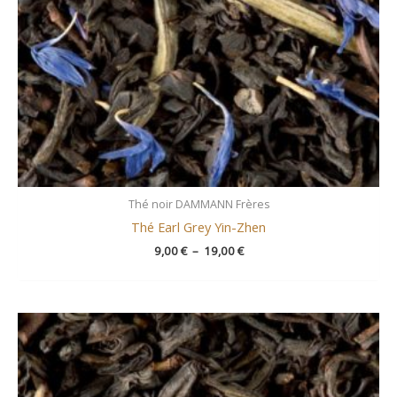
Thé noir DAMMANN Frères
Thé Earl Grey Yin-Zhen
9,00
€
–
19,00
€
Plage
de
prix :
8,50 €
à
17,00 €