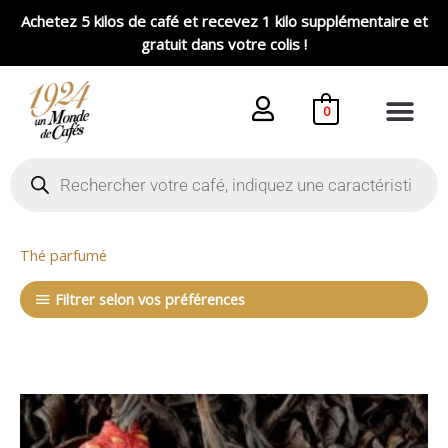
Aller
Achetez 5 kilos de café et recevez 1 kilo supplémentaire et
au
gratuit dans votre colis !
contenu
0
Recherche
de
produits
Thé parfumé
Filtrer selon vos préférences
Plage
de
prix :