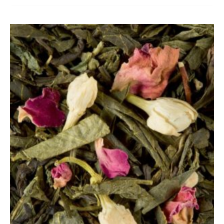
Plage
de
prix :
8,50 €
à
17,00 €