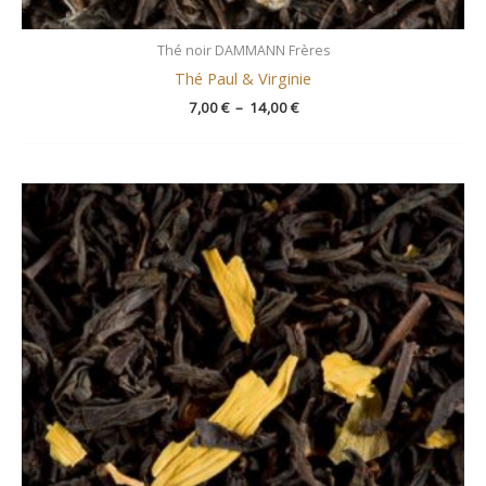
Thé noir DAMMANN Frères
Thé Paul & Virginie
7,00
€
–
14,00
€
Plage
de
prix :
6,50 €
à
13,00 €