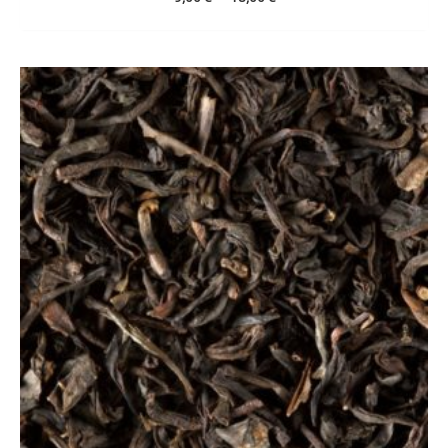
Plage
de
prix :
7,00 €
à
14,00 €