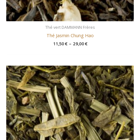
Thé vert DAMMANN Frères
Thé Jasmin Chung Hao
11,50
€
–
29,00
€
Plage
de
prix :
7,00 €
à
14,00 €