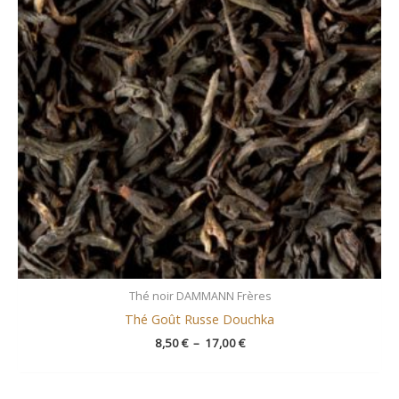
Thé noir DAMMANN Frères
Thé Goût Russe Douchka
8,50
€
–
17,00
€