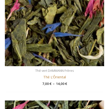
Thé vert DAMMANN Frères
Thé L’Ôriental
7,00
€
–
14,00
€
Plage
de