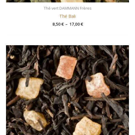
Thé vert DAMMANN Frères
Thé Bali
8,50
€
–
17,00
€
Plage
de
prix :
6,50 €
à
13,00 €