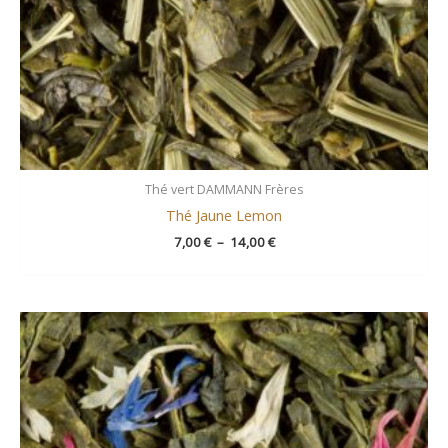
Thé vert DAMMANN Frères
Thé Jaune Lemon
7,00
€
–
14,00
€
Plage
de
prix :
7,00 €
à
14,00 €