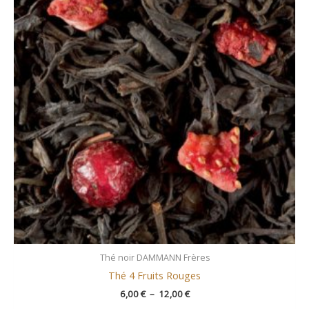
6,00 €
à
12,00 €
Thé noir DAMMANN Frères
Thé 4 Fruits Rouges
6,00
€
–
12,00
€