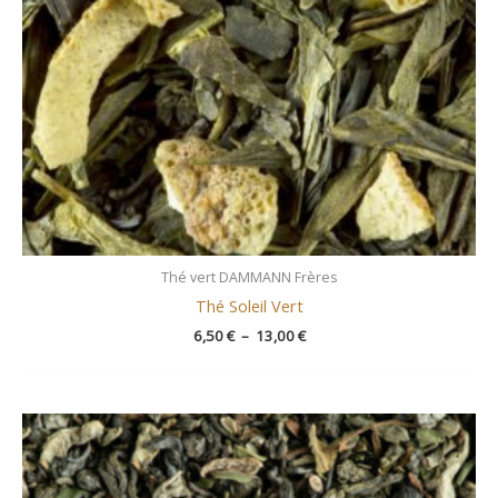
Thé vert DAMMANN Frères
Thé Soleil Vert
6,50
€
–
13,00
€
Plage
de
prix :
8,00 €
à