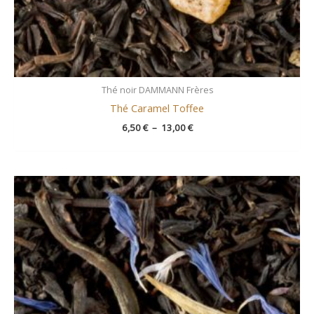
Thé noir DAMMANN Frères
Thé Caramel Toffee
6,50
€
–
13,00
€
Plage
de
prix :
9,00 €
à
19,00 €