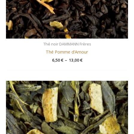
Thé noir DAMMANN Frères
Thé Pomme d’Amour
6,50
€
–
13,00
€
Plage
de
prix :
6,50 €
à
13,00 €