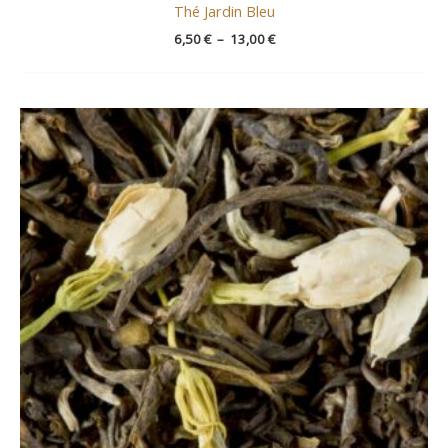
Thé Jardin Bleu
6,50
€
–
13,00
€
Plage
de
prix :
11,50 €
à
29,00 €