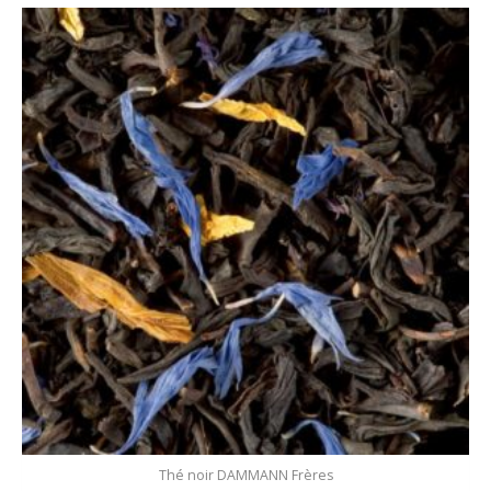
Plage
de
prix :
6,50 €
à
13,00 €
Thé noir DAMMANN Frères