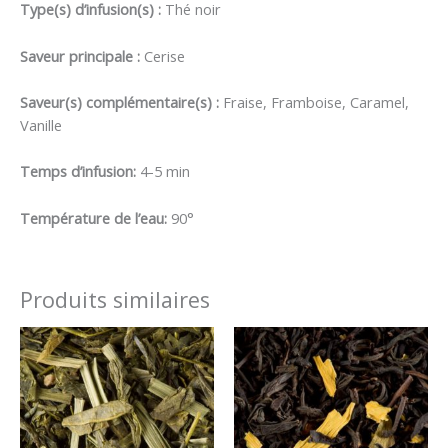
Type(s) d’infusion(s) :
Thé noir
Saveur principale :
Cerise
Saveur(s) complémentaire(s) :
Fraise, Framboise, Caramel,
Vanille
Temps d’infusion:
4-5 min
Température de l’eau:
90°
Produits similaires
Plage
Plage
de
de
prix :
prix :
7,00 €
6,50 €
à
à
14,00 €
13,00 €