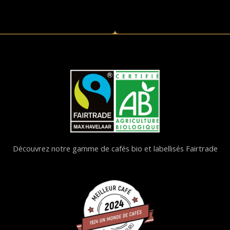
Découvrez notre gamme de cafés bio et labellisés Fairtrade