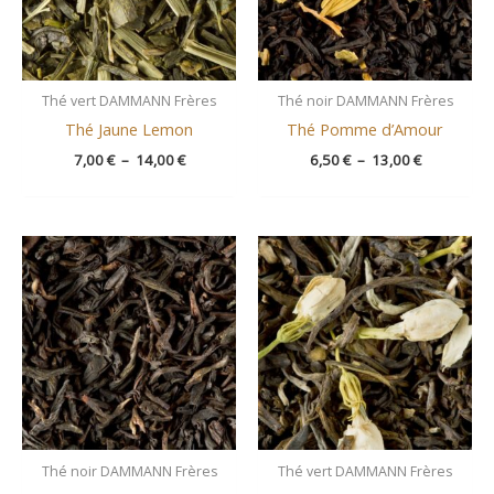
Thé vert DAMMANN Frères
Thé noir DAMMANN Frères
Thé Jaune Lemon
Thé Pomme d’Amour
7,00
€
–
14,00
€
6,50
€
–
13,00
€
Plage
Plage
de
de
prix :
prix :
8,50 €
11,50 €
à
à
17,00 €
29,00 €
Thé noir DAMMANN Frères
Thé vert DAMMANN Frères