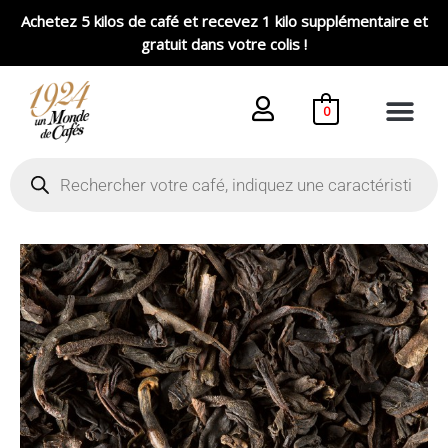
Aller
Achetez 5 kilos de café et recevez 1 kilo supplémentaire et
au
gratuit dans votre colis !
contenu
0
Recherche
de
produits
Plage
quantité
de
de
prix :
Thé
7,00 €
Paul
à
&
14,00 €
Virginie