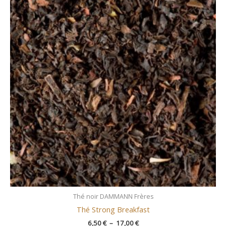
prix :
6,50 €
à
17,00 €
Thé noir DAMMANN Frères
Thé Strong Breakfast
6,50
€
–
17,00
€