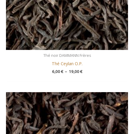
Thé noir DAMMANN Frères
Thé Ceylan O.P.
6,00
€
–
19,00
€
Plage
de
prix :
10,50 €
à
21,00 €