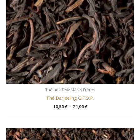
Thé noir DAMMANN Frères
Thé Darjeeling G.F.O.P.
10,50
€
–
21,00
€
Plage
de