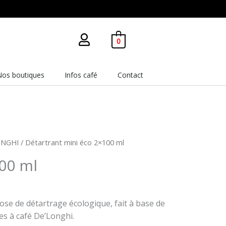
0
Nos boutiques
Infos café
Contact
LONGHI
/ Détartrant mini éco 2×100 ml
00 ml
se de détartrage écologique, fait à base de
s à café De’Longhi.