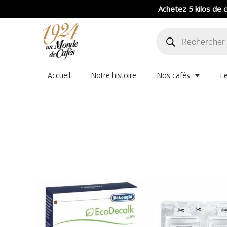
Aller
Achetez 5 kilos de c
au
Recherche
contenu
de
produits
Accueil
Notre histoire
Nos cafés
Le