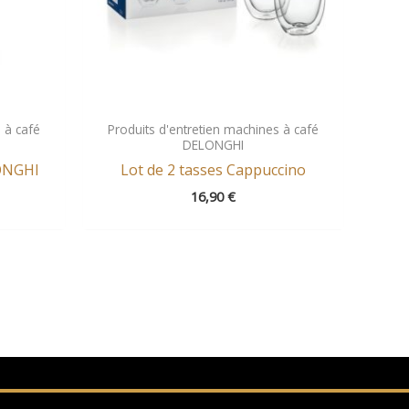
 à café
Produits d'entretien machines à café
DELONGHI
LONGHI
Lot de 2 tasses Cappuccino
16,90
€