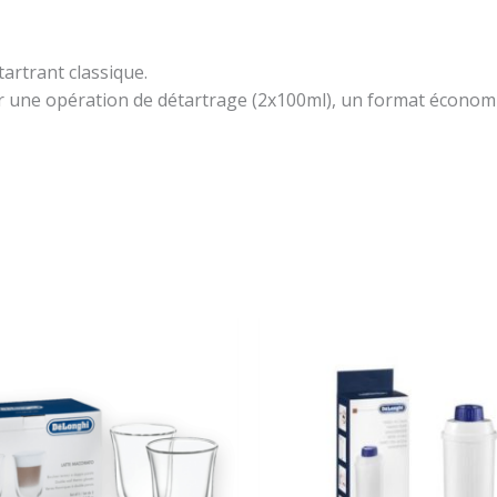
tartrant classique.
ne opération de détartrage (2x100ml), un format économique,