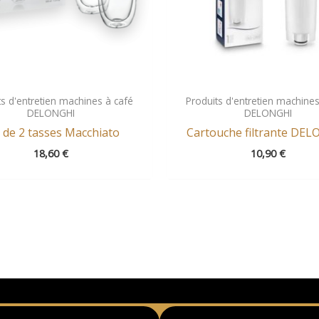
ts d'entretien machines à café
Produits d'entretien machines
DELONGHI
DELONGHI
 de 2 tasses Macchiato
Cartouche filtrante DE
18,60
€
10,90
€