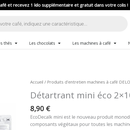
afé et recevez 1 kilo supplémentaire et gratuit dans votre colis !
s thés
Les chocolats
Les machines à café
quantité
Accueil
/
Produits d'entretien machines à café DE
de
Détartrant mini éco 2×1
Détartrant
mini
8,90
€
éco
EcoDecalk mini est le nouveau produit monodo
2x100
composants végétaux pour toutes les machine
ml