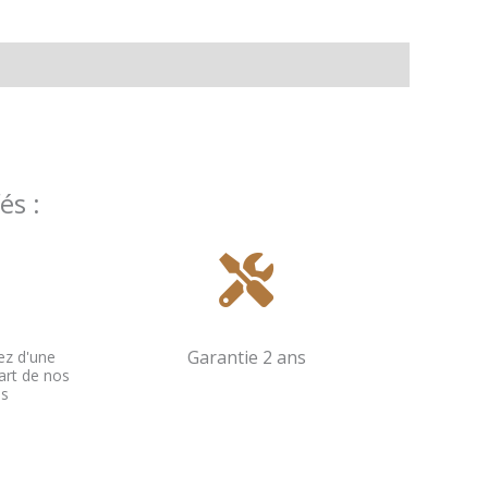
és :
Garantie 2 ans
ez d'une
art de nos
és