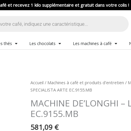
afé et recevez 1 kilo supplémentaire et gratuit dans votre colis !
s thés
Les chocolats
Les machines à café
quantité
Accueil
/
Machines à café et produits d'entretien
/
M
de
SPECIALISTA ARTE EC.9155.MB
MACHINE
MACHINE DE’LONGHI – L
DE'LONGHI
EC.9155.MB
-
LA
581,09
€
SPECIALISTA