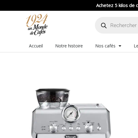
Aller
Achetez 5 kilos de c
au
Recherche
contenu
de
produits
Accueil
Notre histoire
Nos cafés
Le