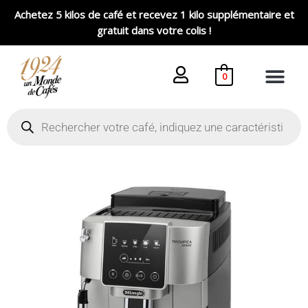
Aller
Achetez 5 kilos de café et recevez 1 kilo supplémentaire et
au
gratuit dans votre colis !
contenu
0
Recherche
de
produits
quantité
de
MACHINE
DE'LONGHI
-
MAGNIFICA
START
FEB
2230.SB