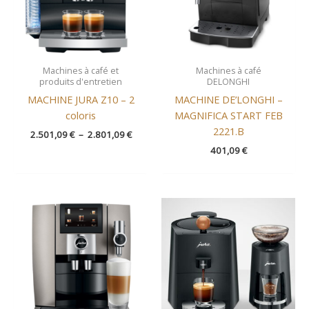
Machines à café et
Machines à café
produits d'entretien
DELONGHI
MACHINE JURA Z10 – 2
MACHINE DE’LONGHI –
coloris
MAGNIFICA START FEB
2221.B
2.501,09
€
–
2.801,09
€
401,09
€
Plage
de
prix :
1.801,09 €
à
1.901,09 €