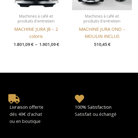
Machines à café et
Machines à café et
produits d'entretien
produits d'entretien
MACHINE JURA J8 – 2
MACHINE JURA ONO –
coloris
MOULIN INCLUS
1.801,09
€
–
1.901,09
€
510,45
€
Livraison offerte
100% Satisfaction
dés 49€ d'achat
Satisfait ou échangé
ou en boutique