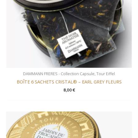
DAMMANN FRERES - Collection Capsule, Tour Eiffel
BOÎTE 6 SACHETS CRISTAL® – EARL GREY FLEURS
8,00
€