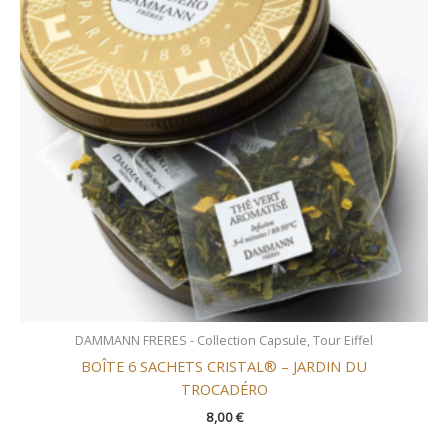
DAMMANN FRERES - Collection Capsule, Tour Eiffel
BOÎTE 6 SACHETS CRISTAL® – JARDIN DU
TROCADÉRO
8,00
€