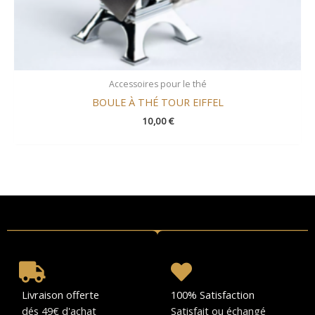
Accessoires pour le thé
BOULE À THÉ TOUR EIFFEL
10,00
€
Livraison offerte
100% Satisfaction
dés 49€ d'achat
Satisfait ou échangé