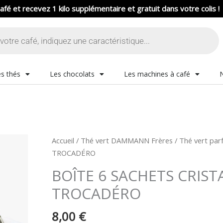
afé et recevez 1 kilo supplémentaire et gratuit dans votre colis !
s thés
Les chocolats
Les machines à café
quantité
Accueil
/
Thé vert DAMMANN Frères
/
Thé vert pa
de
TROCADÉRO
BOÎTE
BOÎTE 6 SACHETS CRIST
6
TROCADÉRO
SACHETS
CRISTAL®
8,00
€
-