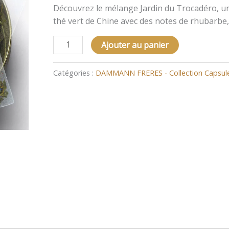
JARDIN
Découvrez le mélange Jardin du Trocadéro, un 
DU
thé vert de Chine avec des notes de rhubarbe, d
TROCADÉRO
Ajouter au panier
Catégories :
DAMMANN FRERES - Collection Capsule,