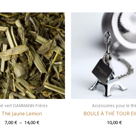
Plage
de
prix :
7,00 €
à
14,00 €
hé vert DAMMANN Frères
Accessoires pour le th
Thé Jaune Lemon
BOULE À THÉ TOUR EI
7,00
€
–
14,00
€
10,00
€