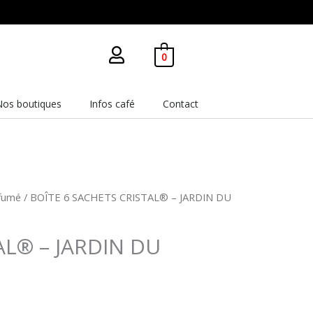
0
Nos boutiques
Infos café
Contact
rfumé
/ BOÎTE 6 SACHETS CRISTAL® – JARDIN DU
AL® – JARDIN DU