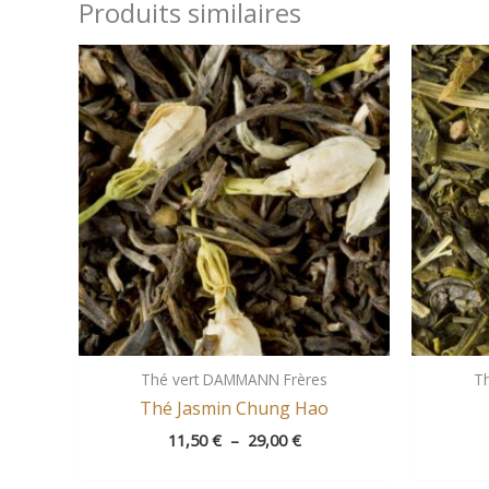
Produits similaires
Plage
de
prix :
11,50 €
à
29,00 €
Thé vert DAMMANN Frères
T
Thé Jasmin Chung Hao
11,50
€
–
29,00
€