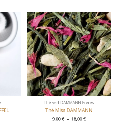
Plage
de
prix :
9,00 €
à
18,00 €
é
Thé vert DAMMANN Frères
FFEL
Thé Miss DAMMANN
9,00
€
–
18,00
€