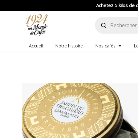
Aller
Achetez 5 kilos de c
au
Recherche
contenu
de
produits
Accueil
Notre histoire
Nos cafés
Le