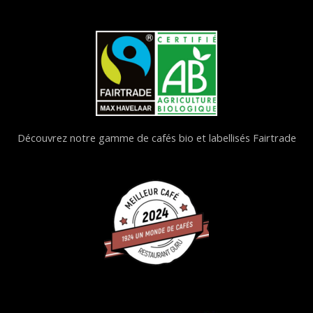
Découvrez notre gamme de cafés bio et labellisés Fairtrade