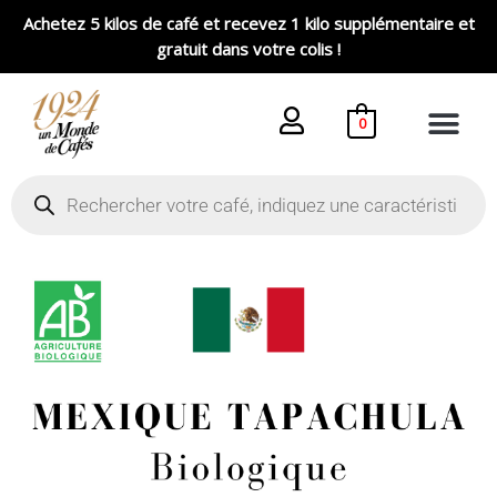
Aller
Achetez 5 kilos de café et recevez 1 kilo supplémentaire et
au
gratuit dans votre colis !
contenu
0
Recherche
de
produits
Plage
quantité
de
de
prix :
Café
9,80 €
Biologique
à
Mexique
39,20 €
Tapachula