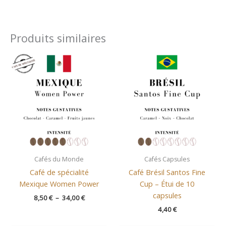
Produits similaires
Plage
de
prix :
8,50 €
à
34,00 €
Cafés du Monde
Cafés Capsules
Café de spécialité
Café Brésil Santos Fine
Mexique Women Power
Cup – Étui de 10
capsules
8,50
€
–
34,00
€
4,40
€