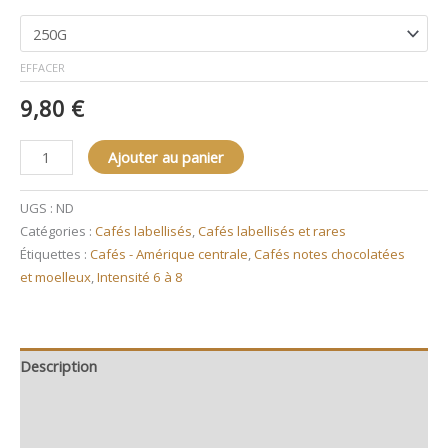
EFFACER
9,80
€
Ajouter au panier
UGS :
ND
Catégories :
Cafés labellisés
,
Cafés labellisés et rares
Étiquettes :
Cafés - Amérique centrale
,
Cafés notes chocolatées
et moelleux
,
Intensité 6 à 8
Description
Informations complémentaires
Avis (0)