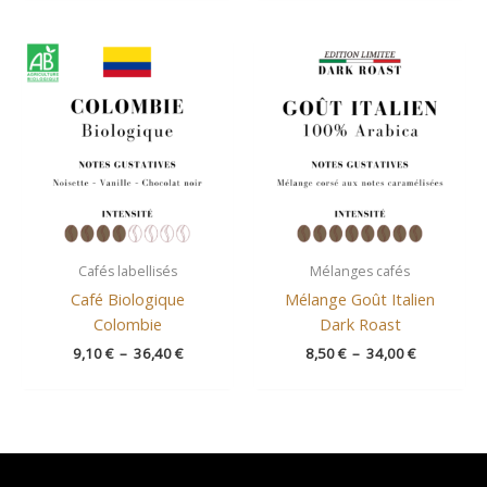
Plage
Plage
de
de
prix :
prix :
9,10 €
8,50 €
à
à
36,40 €
34,00 €
Cafés labellisés
Mélanges cafés
Café Biologique
Mélange Goût Italien
Colombie
Dark Roast
9,10
€
–
36,40
€
8,50
€
–
34,00
€