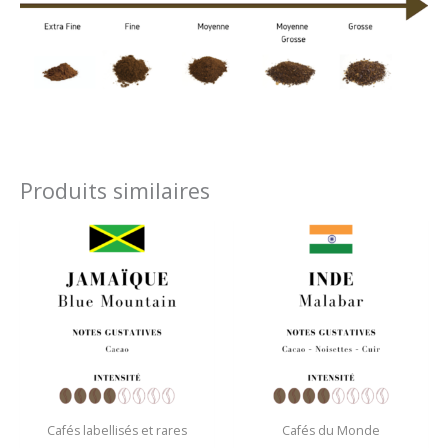
Produits similaires
Plage
Plage
de
de
prix :
prix :
45,50 €
8,50 €
à
à
182,00 €
34,00 €
Cafés labellisés et rares
Cafés du Monde