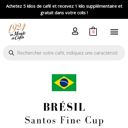
Aller
Achetez 5 kilos de café et recevez 1 kilo supplémentaire et
au
gratuit dans votre colis !
contenu
0
Recherche
de
produits
Plage
quantité
de
de
prix :
Café
6,70 €
Brésil
à
Santos
26,80 €
Fine
Cup