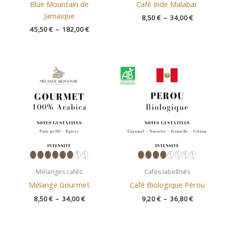
Blue Mountain de
Café Inde Malabar
Jamaïque
8,50
€
–
34,00
€
45,50
€
–
182,00
€
Plage
Plage
de
de
prix :
prix :
8,50 €
9,20 €
à
à
34,00 €
36,80 €
Mélanges cafés
Cafés labellisés
Mélange Gourmet
Café Biologique Pérou
8,50
€
–
34,00
€
9,20
€
–
36,80
€