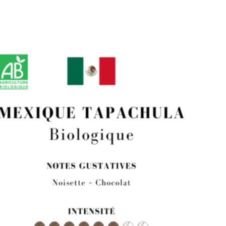
Plage
de
prix :
9,80 €
à
39,20 €