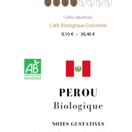
Cafés labellisés
Café Biologique Colombie
9,10
€
–
36,40
€
Plage
de
prix :
9,20 €
à
36,80 €