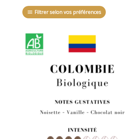
Filtrer selon vos préférences
Plage
de
prix :
9,10 €
à
36,40 €