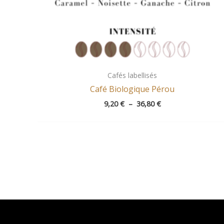
Cafés labellisés
Café Biologique Pérou
9,20
€
–
36,80
€