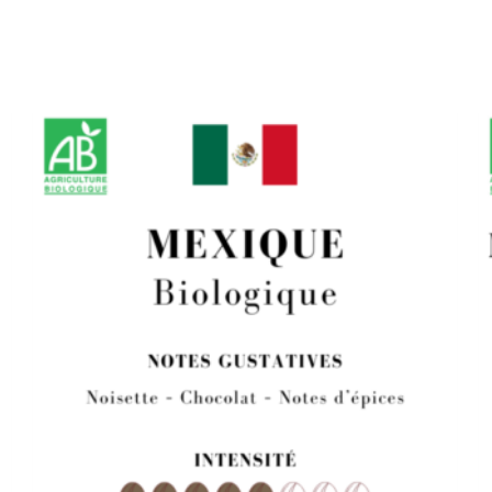
Plage
de
prix :
8,50 €
à
34,00 €