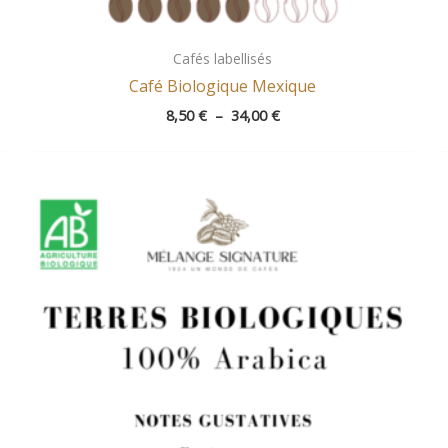
Cafés labellisés
Café Biologique Mexique
8,50
€
–
34,00
€
Plage
de
prix :
8,80 €
à
35,20 €