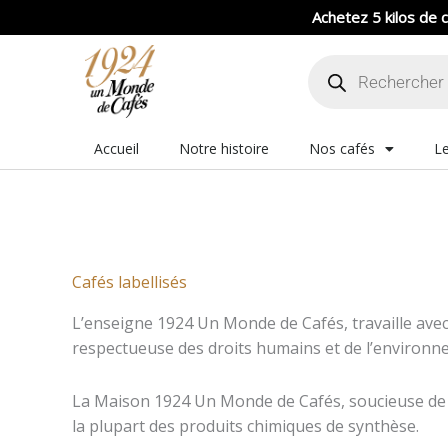
Aller
Achetez 5 kilos de c
au
Recherche
contenu
de
produits
Accueil
Notre histoire
Nos cafés
Le
Cafés labellisés
L’enseigne 1924 Un Monde de Cafés, travaille avec
respectueuse des droits humains et de l’environn
La Maison 1924 Un Monde de Cafés, soucieuse de l’
la plupart des produits chimiques de synthèse.